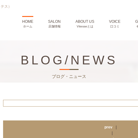
ィテス）
HOME
SALON
ABOUT US
VOICE
G
ホーム
店舗情報
Vitesseとは
口コミ
BLOG/NEWS
ブログ・ニュース
prev
｜
｜