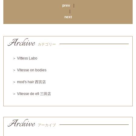
prev
｜
｜
next
Archive
カテゴリー
＞ Vittess Labo
＞ Vitesse on bodies
＞ mod's hair 西宮店
＞ Vitesse de efi 三田店
Archive
アーカイブ