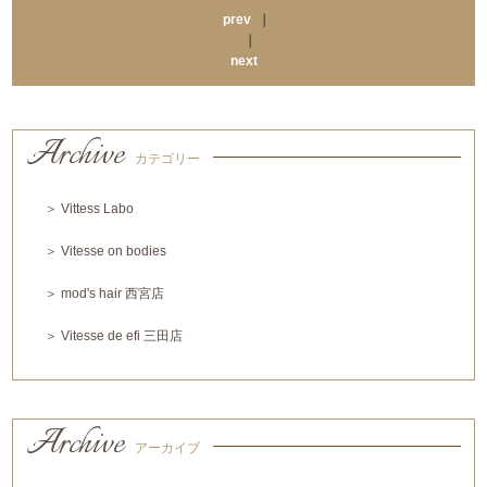
prev
｜
｜
next
Archive
カテゴリー
＞ Vittess Labo
＞ Vitesse on bodies
＞ mod's hair 西宮店
＞ Vitesse de efi 三田店
Archive
アーカイブ