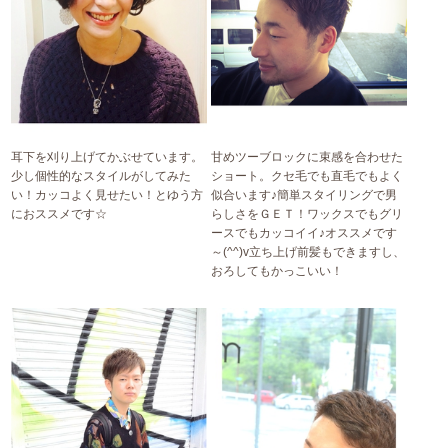
耳下を刈り上げてかぶせています。
甘めツーブロックに束感を合わせた
少し個性的なスタイルがしてみた
ショート。クセ毛でも直毛でもよく
い！カッコよく見せたい！とゆう方
似合います♪簡単スタイリングで男
におススメです☆
らしさをＧＥＴ！ワックスでもグリ
ースでもカッコイイ♪オススメです
～(^^)v立ち上げ前髪もできますし、
おろしてもかっこいい！