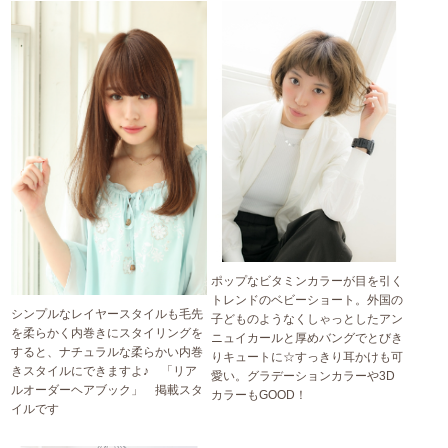
ポップなビタミンカラーが目を引く
トレンドのベビーショート。外国の
シンプルなレイヤースタイルも毛先
子どものようなくしゃっとしたアン
を柔らかく内巻きにスタイリングを
ニュイカールと厚めバングでとびき
すると、ナチュラルな柔らかい内巻
りキュートに☆すっきり耳かけも可
きスタイルにできますよ♪ 「リア
愛い。グラデーションカラーや3D
ルオーダーヘアブック」 掲載スタ
カラーもGOOD！
イルです