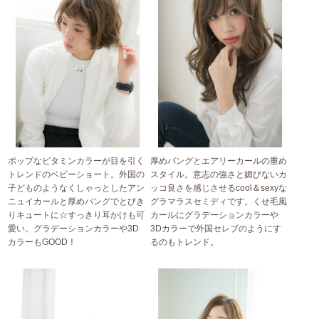
ポップなビタミンカラーが目を引く
厚めバングとエアリーカールの重め
トレンドのベビーショート。外国の
スタイル。意志の強さと媚びないカ
子どものようなくしゃっとしたアン
ッコ良さを感じさせるcool＆sexyな
ニュイカールと厚めバングでとびき
グラマラスセミディです。くせ毛風
りキュートに☆すっきり耳かけも可
カールにグラデーションカラーや
愛い。グラデーションカラーや3D
3Dカラーで外国セレブのようにす
カラーもGOOD！
るのもトレンド。