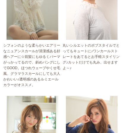
シフォンのような柔らかいエアリー
丸いシルエットのボブスタイルでと
なニュアンスカールが清潔感ある好
ってもキュートに♪ワンカールスト
感ヘアーに☆前髪にもゆるくパーマ
レートをあてるとお手軽スタイリン
がっかってるので、斜めバングにし
グ♪カットだけでも丸み、出せます
てGOOD。ほつれウェーブやくせ毛
よ～♪
風、グラマラスカールにしても大人
かわいい♪透明感のあるルミエール
カラーがオススメ。