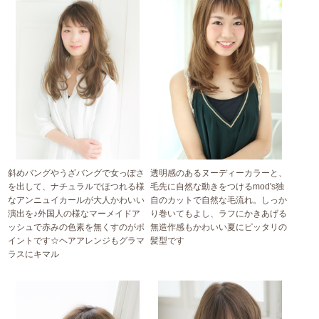
斜めバングやうざバングで女っぽさ
透明感のあるヌーディーカラーと、
を出して、ナチュラルでほつれる様
毛先に自然な動きをつけるmod's独
なアンニュイカールが大人かわいい
自のカットで自然な毛流れ。しっか
演出を♪外国人の様なマーメイドア
り巻いてもよし、ラフにかきあげる
ッシュで赤みの色素を無くすのがポ
無造作感もかわいい夏にピッタリの
イントです☆ヘアアレンジもグラマ
髪型です
ラスにキマル