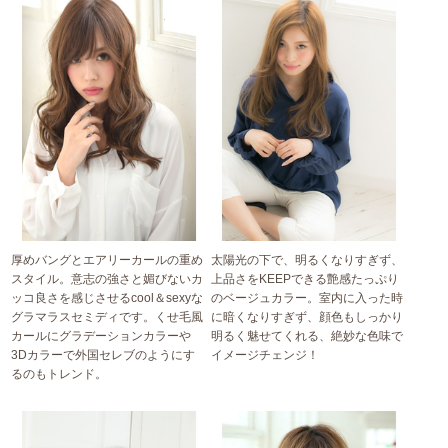
厚めバングとエアリーカールの重め
太陽光の下で、明るくなりすぎず、
スタイル。意志の強さと媚びないカ
上品さをKEEPできる艶感たっぷり
ッコ良さを感じさせるcool＆sexyな
のベージュカラー。室内に入った時
グラマラスセミディです。くせ毛風
に暗くなりすぎず、顔色もしっかり
カールにグラデーションカラーや
明るく魅せてくれる、絶妙な色味で
3Dカラーで外国セレブのようにす
イメージチェンジ！
るのもトレンド。