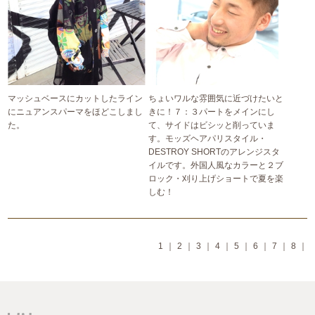
マッシュベースにカットしたライン
ちょいワルな雰囲気に近づけたいと
にニュアンスパーマをほどこしまし
きに！７：３パートをメインにし
た。
て、サイドはビシッと削っていま
す。モッズヘアパリスタイル・
DESTROY SHORTのアレンジスタ
イルです。外国人風なカラーと２ブ
ロック・刈り上げショートで夏を楽
しむ！
1
｜
2
｜
3
｜
4
｜
5
｜
6
｜
7
｜
8
｜