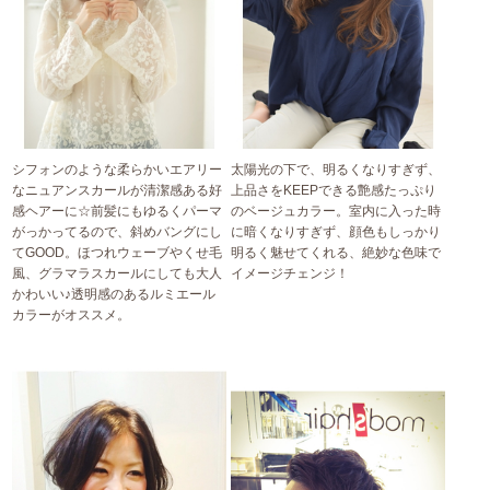
シフォンのような柔らかいエアリー
太陽光の下で、明るくなりすぎず、
なニュアンスカールが清潔感ある好
上品さをKEEPできる艶感たっぷり
感ヘアーに☆前髪にもゆるくパーマ
のベージュカラー。室内に入った時
がっかってるので、斜めバングにし
に暗くなりすぎず、顔色もしっかり
てGOOD。ほつれウェーブやくせ毛
明るく魅せてくれる、絶妙な色味で
風、グラマラスカールにしても大人
イメージチェンジ！
かわいい♪透明感のあるルミエール
カラーがオススメ。