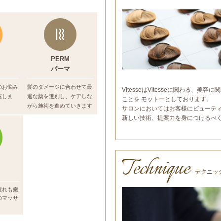
PERM
パーマ
のお悩み
髪のダメージに合わせて最
VitesseはVitesseに関わる、
案しま
適な薬を選別し、
ケアしな
ことを モットーとしております。
がら施術を進めていきます
サロンにおいてはお客様にビューテ
新しい技術、提案力を身につけるべ
Technique
テクニッ
疲れも癒
のマッサ