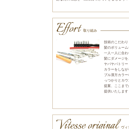
Effort
取り組み
技術のこだわり
髪のボリューム
一人一人に合わ
髪にダメージを
ヤバヤバトリー
カラーをしなが
ブル漢方カラー
っつかりとカウ
提案、ここまで
提供いたします
Vitesse original
ヴィ