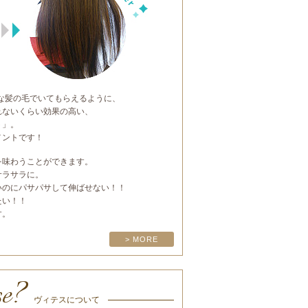
レイな髪の毛でいてもらえるように、
れないくらい効果の高い、
ト」。
トメントです！
を味わうことができます。
サラサラに。
いのにパサパサして伸ばせない！！
たい！！
す。
> MORE
se?
ヴィテスについて