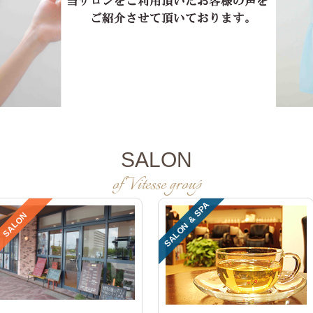
SALON
of Vitesse group
SALON & SPA
SALON