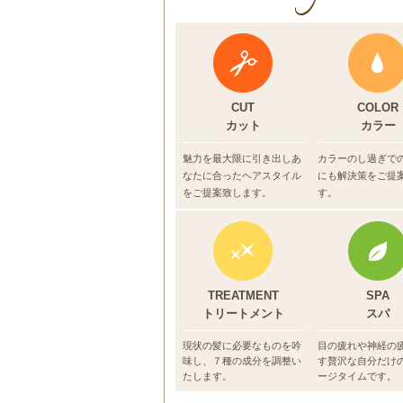
CUT
COLOR
カット
カラー
魅力を最大限に引き出しあ
カラーのし過ぎで
なたに合ったヘアスタイル
にも
解決策をご提
をご提案致します。
す。
TREATMENT
SPA
トリートメント
スパ
現状の髪に必要なものを吟
目の疲れや神経の
味し、７種の成分を調整い
す贅沢な自分だけ
たします。
ージタイムです。