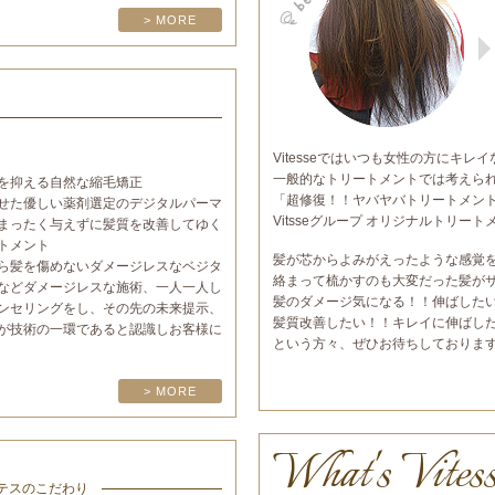
> MORE
Vitesseではいつも女性の方にキ
一般的なトリートメントでは考えら
を抑える自然な縮毛矯正
「超修復！！ヤバヤバトリートメン
せた優しい薬剤選定のデジタルパーマ
Vitsseグループ オリジナルトリー
まったく与えずに髪質を改善してゆく
トメント
髪が芯からよみがえったような感覚
ら髪を傷めないダメージレスなベジタ
絡まって梳かすのも大変だった髪が
などダメージレスな施術、一人一人し
髪のダメージ気になる！！伸ばした
ンセリングをし、その先の未来提示、
髪質改善したい！！キレイに伸ばし
が技術の一環であると認識しお客様に
という方々、ぜひお待ちしておりま
> MORE
What's Vites
テスのこだわり