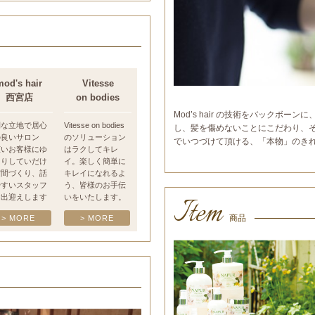
mod's hair
Vitesse
西宮店
on bodies
Mod’s hair の技術をバックボ
利な立地で居心
Vitesse on bodies
し、髪を傷めないことにこだわり、そ
の良いサロン
のソリューション
でいつづけて頂ける、「本物」のき
広いお客様にゆ
はラクしてキレ
たりしていだけ
イ。楽しく簡単に
空間づくり、話
キレイになれるよ
やすいスタッフ
う、皆様のお手伝
Item
お出迎えします
いをいたします。
商品
> MORE
> MORE