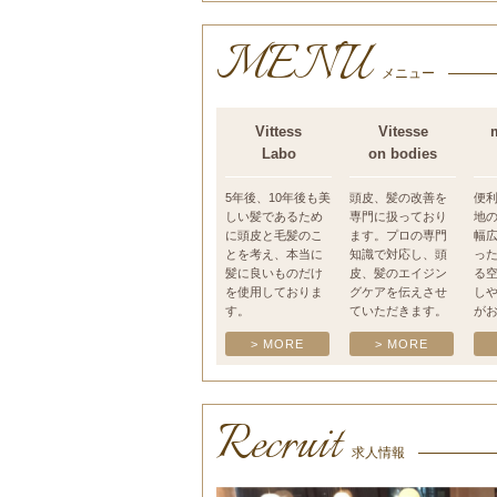
MENU
メニュー
Vittess
Vitesse
Labo
on bodies
5年後、10年後も美
頭皮、髪の改善を
便
しい髪であるため
専門に扱っており
地
に頭皮と毛髪のこ
ます。プロの専門
幅
とを考え、本当に
知識で対応し、頭
っ
髪に良いものだけ
皮、髪のエイジン
る
を使用しておりま
グケアを伝えさせ
し
す。
ていただきます。
が
> MORE
> MORE
Recruit
求人情報