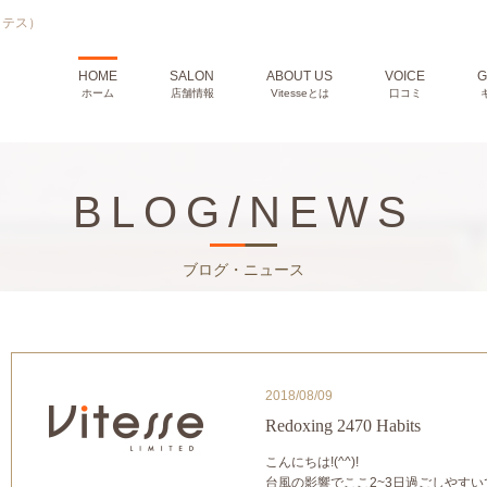
ィテス）
HOME
SALON
ABOUT US
VOICE
G
ホーム
店舗情報
Vitesseとは
口コミ
BLOG/NEWS
ブログ・ニュース
2018/08/09
Redoxing 2470 Habits
こんにちは!(^^)!
台風の影響でここ2~3日過ごしやすい