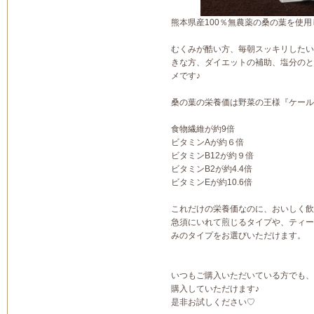
熊本県産100％無農薬の桑の葉を使
むくみが酷い方、毎朝スッキリしたい
きな方、ダイエットの補助、塩分のと
メです♪
桑の葉の栄養価は野菜の王様『ケール
食物繊維が約9倍
ビタミンAが約６倍
ビタミンB12が約９倍
ビタミンB2が約4.4倍
ビタミンEが約10.6倍
これだけの栄養価なのに、おいしく飲
急須にいれて煎じるタイプや、ティー
みのタイプをお選びいただけます。
いつもご購入いただいている方でも、初
購入していただけます♪
是非お試しください♡