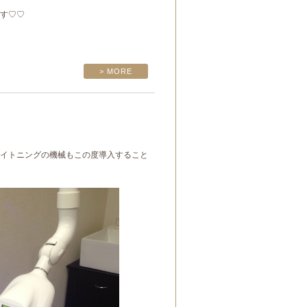
す♡♡
> MORE
イトニングの機械もこの度導入すること