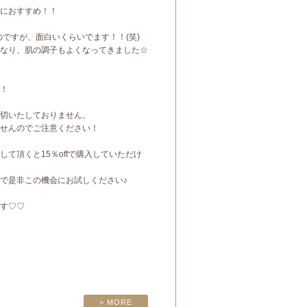
におすすめ！！
のですが、面白いくらいでます！！(笑)
なり、肌の調子もよくなってきました☆
！
切いたしておりません。
せんのでご注意ください！
て頂くと15％offで購入していただけ
で是非この機会にお試しください♪
す♡♡
> MORE