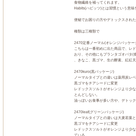
食物繊維を補ってくれます。
Habits(ハビッツ)とは習慣という
便秘でお困りの方やデトックスされた
種類は三種類で
2470定番ノーマル(オレンジパッケー
こちらは一番初めに出た商品で、レド
おり、その他にもプランタゴオバタ(
、きなこ、黒ゴマ、生の酵素、紅紅天
2470kuro(黒パッケージ)
ノーマルタイプとの違いは薬用炭レベ
黒ゴマをチアシードに変更
レドックスソルトがオレンジより少な
とんどしない。
油っぽいお食事が多い方や、デトック
2470leaf(グリーンパッケージ)
ノーマルタイプとの違いは大麦若葉と
黒ゴマをチアシードに変更
レドックスソルトがオレンジより少な
ている。