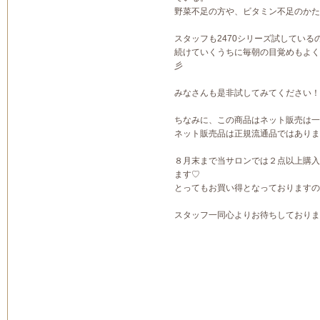
野菜不足の方や、ビタミン不足のかた
スタッフも2470シリーズ試している
続けていくうちに毎朝の目覚めもよく
彡
みなさんも是非試してみてください！
ちなみに、この商品はネット販売は一
ネット販売品は正規流通品ではありま
８月末まで当サロンでは２点以上購入し
ます♡
とってもお買い得となっておりますの
スタッフ一同心よりお待ちしておりま