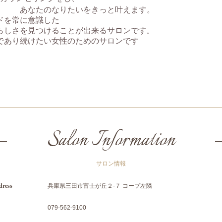
たいをきっと叶えます。
ドを常に意識した
らしさを見つけることが出来るサロンです
。
であり続けたい女性のためのサロンです
Salon Information
サロン情報
dress
兵庫県三田市富士が丘２-７ コープ左隣
079-562-9100