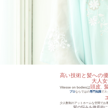
高い技術と髪への
大人女子の『
頭皮
Vitesse on bodiesは
、
プロ
ならではの
専門知識
でス
少人数制のアットホームな空間でお
髪の悩みを徹底的に