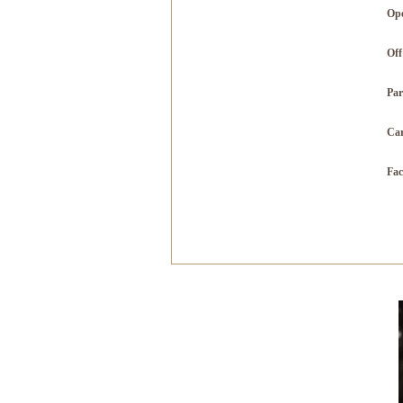
Op
Off
Par
Ca
Fa