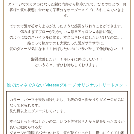
ダメージでスカスカになった髪に内部から順序だてて、ひとつひとつ、お
客様の髪の状態に合わせて栄養分をオーダーメイドに入れこんでいきま
す。
ですので髪が芯からよみがえったような感覚を味わうことができます。
傷みすぎてブローが効かない→毎日アイロン→余計に傷む
のように負のスパイラルに陥る、本当はキレイにしたいだけなのに。。
絡まって梳かすのも大変だった髪がサラサラに。
髪のダメージ気になる！！伸ばしたいのにパサパサして伸ばせない！！
髪質改善したい！！キレイに伸ばしたい！！
という方々、ぜひお待ちしております。
他ではマネできない Vitesseグループ オリジナルトリートメント
カラー、パーマを複数回繰り返し、毛先の引っ掛かりやダメージが気に
なっておられます。
見た目以上にダメージしています。
本当はもっと伸ばしたいのに、いつも美容師さんから髪を切ったほうが
良いと勧められる方
ダメージが原因でパサついたり、髪が硬くなったり、扱いにくくてお困