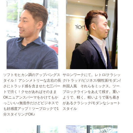
ソフトモヒカン調のアップバングス
サロンワークにて。レトロ/クラシッ
タイル！ アシンメトリーな左右の長
ク/トラッド/ビジネス/個性派/モダン/
さにトラッド感を含ませた七三パー
外国人風 それらをミックス。ツー
トで渋く！クセがあればそのまま
ブロックラインをあえて残す。重い
OKニュアンスパーマをかけてもか
ようで、軽く、軽いようで落ち着き
っこいい♪無造作だけどビジネスで
があるクラシック/モダンなショート
も好感度アップ！ツーブロックで1
スタイル
分スタイリングOK♪