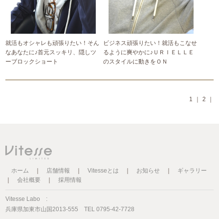
就活もオシャレも頑張りたい！そん
ビジネス頑張りたい！就活もこなせ
なあなたに♪首元スッキリ、隠しツ
るように爽やかに♪ＵＲＩＥＬＬＥ
ーブロックショート
のスタイルに動きをＯＮ
1
｜
2
｜
ホーム
｜
店舗情報
｜
Vitesseとは
｜
お知らせ
｜
ギャラリー
｜
会社概要
｜
採用情報
Vitesse Labo :
兵庫県加東市山国2013-555 TEL 0795-42-7728