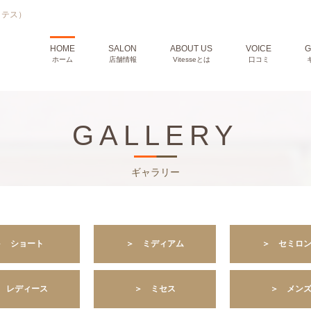
ィテス）
HOME
SALON
ABOUT US
VOICE
G
ホーム
店舗情報
Vitesseとは
口コミ
GALLERY
ギャラリー
＞ ショート
＞ ミディアム
＞ セミロ
 レディース
＞ ミセス
＞ メン