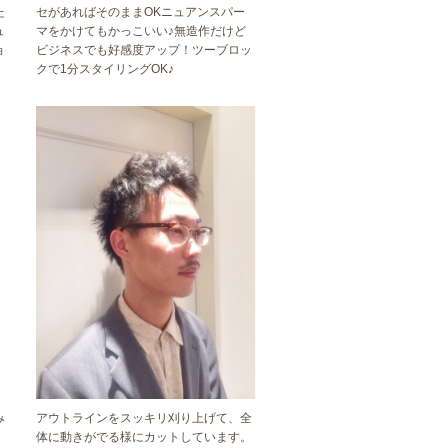
た
セがあればそのままOKニュアンスパー
ュ
マをかけてもかっこいい♪無造作だけど
ョ
ビジネスでも好感度アップ！ツーブロッ
クで1分スタイリングOK♪
み
アウトラインをスッキリ刈り上げて、全
体に動きがでる様にカットしています。