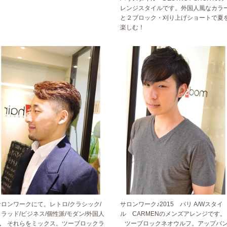
レンジスタイルです。外国人風なカラ
と２ブロック・刈り上げショートで夏
楽しむ！
サロンワークにて。レトロ/クラシック/
サロンワーク♪2015 パリ A/Wスタイ
トラッド/ビジネス/個性派/モダン/外国人
ル CARMENのメンズアレンジです。
風 それらをミックス。ツーブロックラ
ツーブロックネオウルフ。アップバ