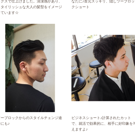
ックスで仕上げました。清潔感があり、
なたに♪首元スッキリ、隠しツーブロッ
スタイリッシュな大人の髪型をイメージ
クショート
しています☆
ツーブロックからのスタイルチェンジ途
ビジネスショート♪計算されたカット
中にも♪
で、就活で効果的に、相手に好印象を
えますよ♪