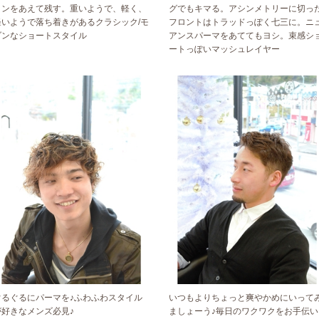
インをあえて残す。重いようで、軽く、
グでもキマる。アシンメトリーに切っ
軽いようで落ち着きがあるクラシック/モ
フロントはトラッドっぽく七三に。ニ
ダンなショートスタイル
アンスパーマをあててもヨシ。束感シ
ートっぽいマッシュレイヤー
ぐるぐるにパーマを♪ふわふわスタイル
いつもよりちょっと爽やかめにいって
が好きなメンズ必見♪
ましょーう♪毎日のワクワクをお手伝い