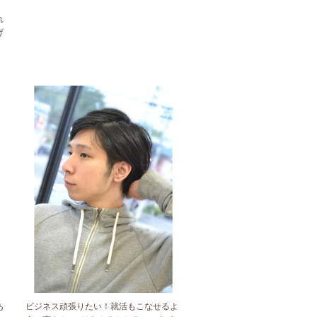
。
れ
げ
』
あ
ビジネス頑張りたい！就活もこなせるよ