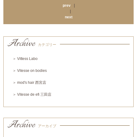
prev
｜
｜
next
Archive
カテゴリー
＞ Vittess Labo
＞ Vitesse on bodies
＞ mod's hair 西宮店
＞ Vitesse de efi 三田店
Archive
アーカイブ