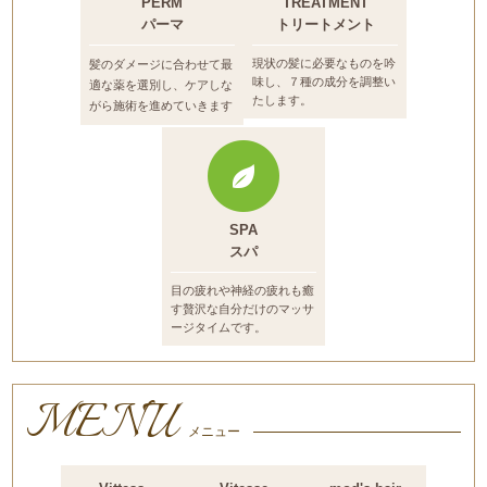
PERM
TREATMENT
パーマ
トリートメント
現状の髪に必要なものを吟
髪のダメージに合わせて最
味し、７種の成分を調整い
適な薬を選別し、
ケアしな
たします。
がら施術を進めていきます
SPA
スパ
目の疲れや神経の疲れも癒
す贅沢な自分だけのマッサ
ージタイムです。
MENU
メニュー