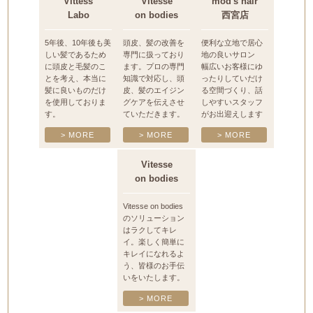
Vittess
Vitesse
mod's hair
Labo
on bodies
西宮店
5年後、10年後も美
頭皮、髪の改善を
便利な立地で居心
しい髪であるため
専門に扱っており
地の良いサロン
に頭皮と毛髪のこ
ます。プロの専門
幅広いお客様にゆ
とを考え、本当に
知識で対応し、頭
ったりしていだけ
髪に良いものだけ
皮、髪のエイジン
る空間づくり、話
を使用しておりま
グケアを伝えさせ
しやすいスタッフ
す。
ていただきます。
がお出迎えします
> MORE
> MORE
> MORE
Vitesse
on bodies
Vitesse on bodies
のソリューション
はラクしてキレ
イ。楽しく簡単に
キレイになれるよ
う、皆様のお手伝
いをいたします。
> MORE